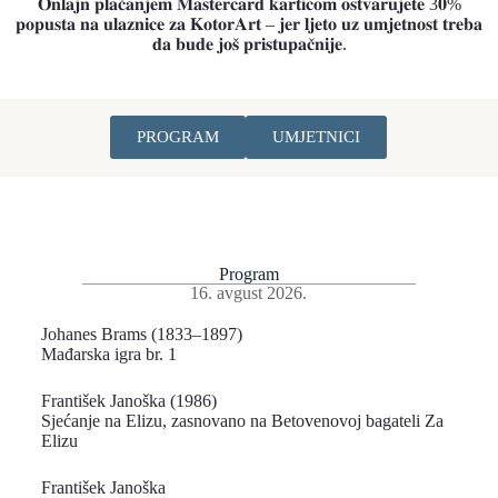
𝐎𝐧𝐥𝐚𝐣𝐧 𝐩𝐥𝐚𝐜́𝐚𝐧𝐣𝐞𝐦 𝐌𝐚𝐬𝐭𝐞𝐫𝐜𝐚𝐫𝐝 𝐤𝐚𝐫𝐭𝐢𝐜𝐨𝐦 𝐨𝐬𝐭𝐯𝐚𝐫𝐮𝐣𝐞𝐭𝐞 3𝟎%
𝐩𝐨𝐩𝐮𝐬𝐭𝐚 𝐧𝐚 𝐮𝐥𝐚𝐳𝐧𝐢𝐜𝐞 𝐳𝐚 𝐊𝐨𝐭𝐨𝐫𝐀𝐫𝐭 – 𝐣𝐞𝐫 𝐥𝐣𝐞𝐭𝐨 𝐮𝐳 𝐮𝐦𝐣𝐞𝐭𝐧𝐨𝐬𝐭 𝐭𝐫𝐞𝐛𝐚
𝐝𝐚 𝐛𝐮𝐝𝐞 𝐣𝐨𝐬̌ 𝐩𝐫𝐢𝐬𝐭𝐮𝐩𝐚𝐜̌𝐧𝐢𝐣𝐞.
PROGRAM
UMJETNICI
Program
16. avgust 2026.
Johanes Brams (1833–1897)
Mađarska igra br. 1
František Janoška (1986)
Sjećanje na Elizu, zasnovano na Betovenovoj bagateli Za
Elizu
František Janoška