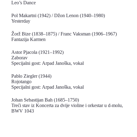
Leo’s Dance
Pol Makartni (1942) / Džon Lenon (1940–1980)
Yesterday
Žorž Bize (1838–1875) / Franc Vaksman (1906–1967)
Fantazija Karmen
Astor Pjacola (1921–1992)
Zaborav
Specijalni gost: Arpad Janoška, vokal
Pablo Ziegler (1944)
Rojotango
Specijalni gost: Arpad Janoška, vokal
Johan Sebastijan Bah (1685–1750)
Treći stav iz Koncerta za dvije violine i orkestar u d-molu,
BWV 1043