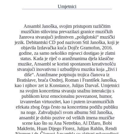
Umjetnici
Ansambl Janoška, svojim pristupom različitim
muzičkim stilovima prevazilazi granice muzičkih
žanrova stvarajući jedinstven „poliglotski“ muzički
jezik. Debitantski CD pod nazivom Stil Janoška, koji je
objavila Izdavačka kuća Dojče Gramofon, 2016.
godine, za samo nekoliko mjeseci dostigao je zlatni
status. Kada je riječ o aranžmanima djela klasične
muzike, Ansambl se koristi spontanom kreativnošću
stvarajući inovativnu i uzbudljivu muziku koja „živi i
diše“. Aranžmane potpisuju trojica članova iz
Bratislave, braća Ondrej, Roman i František Janoška,
kao i njihov zet iz Konstance, Julijus Darvaš. Umjetnici
na svojim koncertima stvaraju snažnu interakciju s
publikom kroz emocionalnu povezanost, humor,
izvanredan virtuozitet, kao i putem izvanmuzičkih
efekata zbog čega često na koncertima podižu publiku
na noge. Zahvaljujući svom albumu Stil Janoška,
ansambl je dobio pozive od velikih imena muzičke
scene kao što su Ana Netrebko, Al Džaro, Bobi
Makferin, Huan Dijego Florez, Julijan Rahlin, Rendi
Njumen i dr. Članovi Ansambla su aktivni rukovodioci