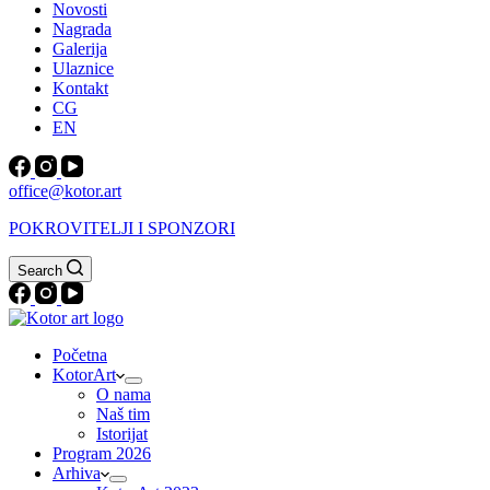
Novosti
Nagrada
Galerija
Ulaznice
Kontakt
CG
EN
office@kotor.art
POKROVITELJI I SPONZORI
Search
Početna
KotorArt
O nama
Naš tim
Istorijat
Program 2026
Arhiva