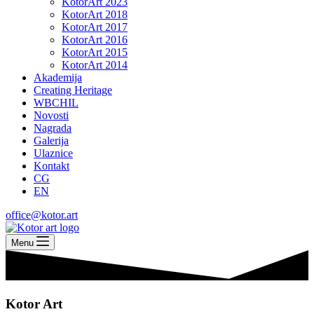
KotorArt 2023
KotorArt 2018
KotorArt 2017
KotorArt 2016
KotorArt 2015
KotorArt 2014
Akademija
Creating Heritage
WBCHIL
Novosti
Nagrada
Galerija
Ulaznice
Kontakt
CG
EN
office@kotor.art
Menu
Kotor Art