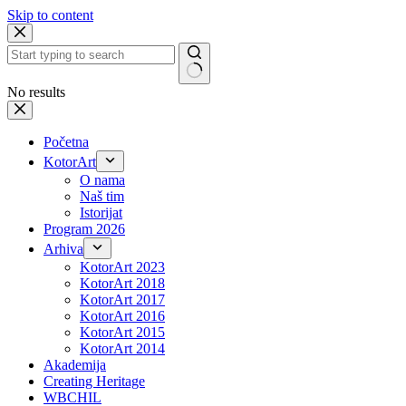
Skip to content
No results
Početna
KotorArt
O nama
Naš tim
Istorijat
Program 2026
Arhiva
KotorArt 2023
KotorArt 2018
KotorArt 2017
KotorArt 2016
KotorArt 2015
KotorArt 2014
Akademija
Creating Heritage
WBCHIL