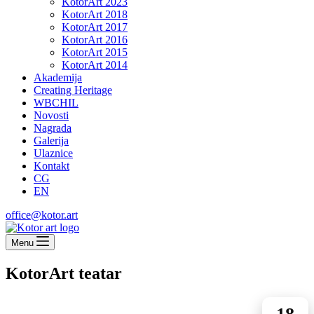
KotorArt 2023
KotorArt 2018
KotorArt 2017
KotorArt 2016
KotorArt 2015
KotorArt 2014
Akademija
Creating Heritage
WBCHIL
Novosti
Nagrada
Galerija
Ulaznice
Kontakt
CG
EN
office@kotor.art
Menu
KotorArt teatar