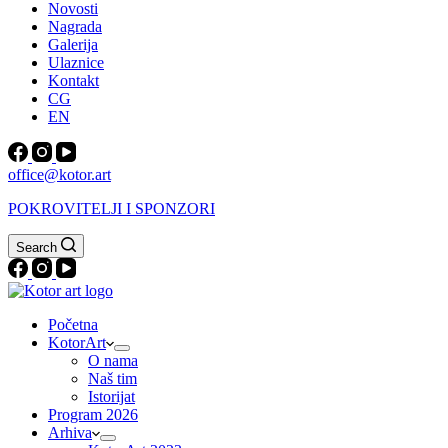
Novosti
Nagrada
Galerija
Ulaznice
Kontakt
CG
EN
office@kotor.art
POKROVITELJI I SPONZORI
Search
Početna
KotorArt
O nama
Naš tim
Istorijat
Program 2026
Arhiva