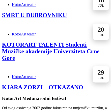
18
KotorArt teatar
JUL
SMRT U DUBROVNIKU
20
KotorArt teatar
JUL
KOTORART TALENTI Studenti
Muzičke akademije Univerziteta Crne
Gore
29
KotorArt teatar
JUL
KJARA ZORZI – OTKAZANO
KotorArt Međunarodni festival
Od svog osnivanja 2002.godine fokusiran na umjetničku muziku, a