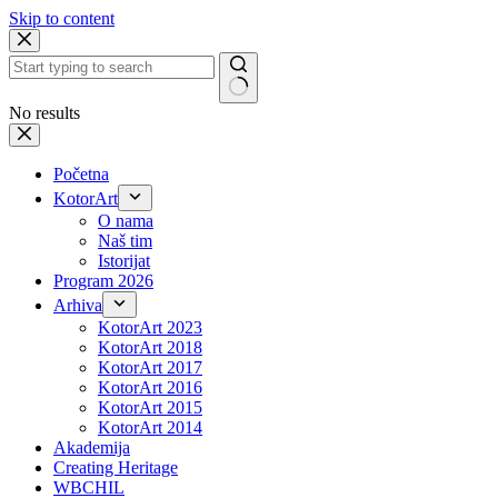
Skip to content
No results
Početna
KotorArt
O nama
Naš tim
Istorijat
Program 2026
Arhiva
KotorArt 2023
KotorArt 2018
KotorArt 2017
KotorArt 2016
KotorArt 2015
KotorArt 2014
Akademija
Creating Heritage
WBCHIL