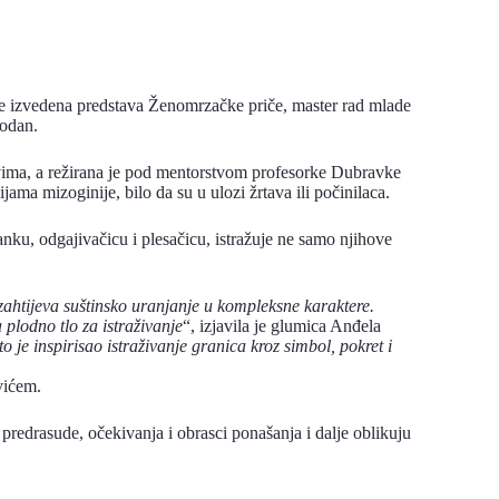
iće izvedena predstava Ženomrzačke priče, master rad mlade
bodan.
ovima, a režirana je pod mentorstvom profesorke Dubravke
ama mizoginije, bilo da su u ulozi žrtava ili počinilaca.
anku, odgajivačicu i plesačicu, istražuje ne samo njihove
 zahtijeva suštinsko uranjanje u kompleksne karaktere.
 plodno tlo za istraživanje
“, izjavila je glumica Anđela
 je inspirisao istraživanje granica kroz simbol, pokret i
vićem.
edrasude, očekivanja i obrasci ponašanja i dalje oblikuju