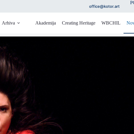
P
office@kotor.art
Arhiva
Akademija
Creating Heritage
WBCHIL
Nov