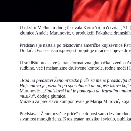
U okviru Međunarodnog festivala KotorArt, u četvrtak, 31. 
glumice Anđele Marunović, u produkciji Fakulteta dramskih u
Predstava je nastala po tekstovima američke književnice Pa
Drakić. Ova scenska ispovijest propituje mračne slojeve društ
U središtu predstave je transformativna glumačka izvedba Anđe
sudbine, već i mehanizme društvene kontrole, rodne moći i l
„
Rad na predstavi Ženomrzačke priče za mene predstavlja dubo
Hajsmitova je poznata po sposobnosti da napiše likove koji s
Marunović. „
Stanislavski mi je pomogao da izgradim unutarnj
muziku
“, dodaje glumica.
Muziku za predstavu komponovala je Marija Mitrović, koja
Predstava “Ženomrzačke priče” ne donosi samo izvanredno gl
stvarnost mnogih žena. Kroz teatar, muziku i svjetlo, publika