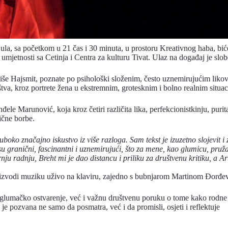
jula, sa početkom u 21 čas i 30 minuta, u prostoru Kreativnog haba, b
mjetnosti sa Cetinja i Centra za kulturu Tivat. Ulaz na događaj je slo
triše Hajsmit, poznate po psihološki složenim, često uznemirujućim lik
va, kroz portrete žena u ekstremnim, grotesknim i bolno realnim situacij
le Marunović, koja kroz četiri različita lika, perfekcionistkinju, purit
ične borbe.
ko značajno iskustvo iz više razloga. Sam tekst je izuzetno slojevit i
u granični, fascinantni i uznemirujući, što za mene, kao glumicu, pruža
u radnju, Breht mi je dao distancu i priliku za društvenu kritiku, a Arto
 izvodi muziku uživo na klaviru, zajedno s bubnjarom Martinom Đorđe
umačko ostvarenje, već i važnu društvenu poruku o tome kako rodne pr
 je pozvana ne samo da posmatra, već i da promisli, osjeti i reflektuje