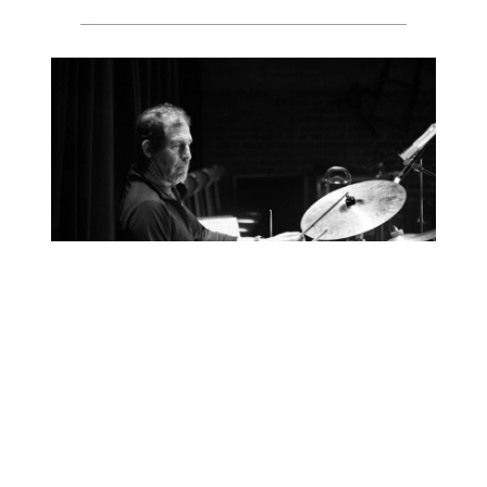
Džonatan Nejtan, bubnjar i direktor Džez ansambla
Univerziteta Kalifornije u Santa Barbari (UCSB),
prisutan je na muzičkoj sceni Santa Barbare još od svog
dolaska pre više od trideset godina. Osnovne studije
džeza završio je na Univerzitetu Masačusetsa u
Amherstu, master studije udaraljki na Državnom