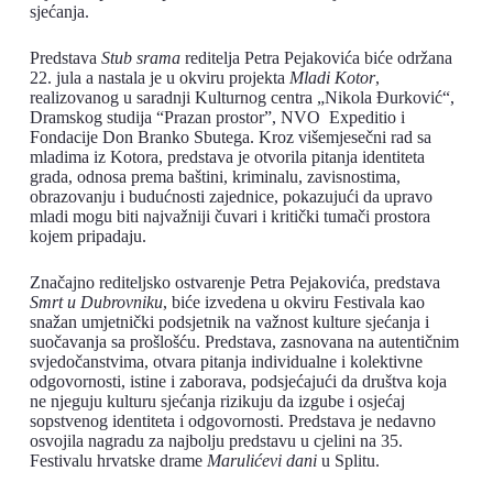
sjećanja.
Predstava
Stub srama
reditelja Petra Pejakovića biće održana
22. jula a nastala je u okviru projekta
Mladi Kotor
,
realizovanog u saradnji Kulturnog centra „Nikola Đurković“,
Dramskog studija “Prazan prostor”, NVO Expeditio i
Fondacije Don Branko Sbutega. Kroz višemjesečni rad sa
mladima iz Kotora, predstava je otvorila pitanja identiteta
grada, odnosa prema baštini, kriminalu, zavisnostima,
obrazovanju i budućnosti zajednice, pokazujući da upravo
mladi mogu biti najvažniji čuvari i kritički tumači prostora
kojem pripadaju.
Značajno rediteljsko ostvarenje Petra Pejakovića, predstava
Smrt u Dubrovniku
, biće izvedena u okviru Festivala kao
snažan umjetnički podsjetnik na važnost kulture sjećanja i
suočavanja sa prošlošću. Predstava, zasnovana na autentičnim
svjedočanstvima, otvara pitanja individualne i kolektivne
odgovornosti, istine i zaborava, podsjećajući da društva koja
ne njeguju kulturu sjećanja rizikuju da izgube i osjećaj
sopstvenog identiteta i odgovornosti. Predstava je nedavno
osvojila nagradu za najbolju predstavu u cjelini na 35.
Festivalu hrvatske drame
Marulićevi dani
u Splitu.