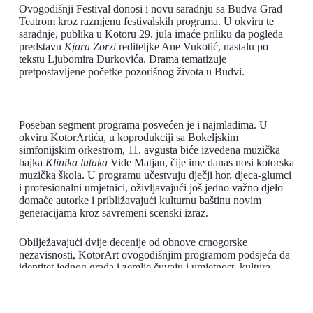
Ovogodišnji Festival donosi i novu saradnju sa Budva Grad
Teatrom kroz razmjenu festivalskih programa. U okviru te
saradnje, publika u Kotoru 29. jula imaće priliku da pogleda
predstavu
Kjara Zorzi
rediteljke Ane Vukotić, nastalu po
tekstu Ljubomira Đurkovića. Drama tematizuje
pretpostavljene početke pozorišnog života u Budvi.
Poseban segment programa posvećen je i najmlađima. U
okviru KotorArtića, u koprodukciji sa Bokeljskim
simfonijskim orkestrom, 11. avgusta biće izvedena muzička
bajka
Klinika lutaka
Vide Matjan, čije ime danas nosi kotorska
muzička škola. U programu učestvuju dječji hor, djeca-glumci
i profesionalni umjetnici, oživljavajući još jedno važno djelo
domaće autorke i približavajući kulturnu baštinu novim
generacijama kroz savremeni scenski izraz.
Obilježavajući dvije decenije od obnove crnogorske
nezavisnosti, KotorArt ovogodišnjim programom podsjeća da
identitet jednog grada i zemlje čuvaju i umjetnost, kultura
sjećanja, jezik, muzika i priče koje prenosimo novim
generacijama. Upravo zato Festival i ove godine ostaje prostor
susreta tradicije i savremenosti, mjesto na kojem kulturna