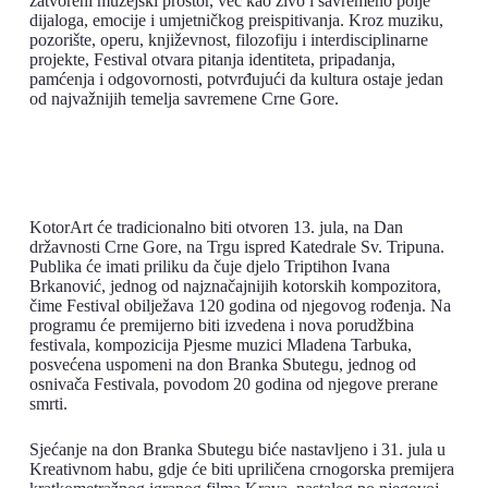
zatvoreni muzejski prostor, već kao živo i savremeno polje
dijaloga, emocije i umjetničkog preispitivanja. Kroz muziku,
pozorište, operu, književnost, filozofiju i interdisciplinarne
projekte, Festival otvara pitanja identiteta, pripadanja,
pamćenja i odgovornosti, potvrđujući da kultura ostaje jedan
od najvažnijih temelja savremene Crne Gore.
KotorArt će tradicionalno biti otvoren 13. jula, na Dan
državnosti Crne Gore, na Trgu ispred Katedrale Sv. Tripuna.
Publika će imati priliku da čuje djelo Triptihon Ivana
Brkanović, jednog od najznačajnijih kotorskih kompozitora,
čime Festival obilježava 120 godina od njegovog rođenja. Na
programu će premijerno biti izvedena i nova porudžbina
festivala, kompozicija Pjesme muzici Mladena Tarbuka,
posvećena uspomeni na don Branka Sbutegu, jednog od
osnivača Festivala, povodom 20 godina od njegove prerane
smrti.
Sjećanje na don Branka Sbutegu biće nastavljeno i 31. jula u
Kreativnom habu, gdje će biti upriličena crnogorska premijera