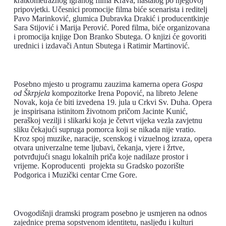
kratkometražnog igranog filma Krava, nastalog po njegovoj
pripovjetki. Učesnici promocije filma biće scenarista i reditelj
Pavo Marinković, glumica Dubravka Drakić i producentkinje
Sara Stijović i Marija Perović. Pored filma, biće organizovana
i promocija knjige Don Branko Sbutega. O knjizi će govoriti
urednici i izdavači Antun Sbutega i Ratimir Martinović.
Posebno mjesto u programu zauzima kamerna opera
Gospa
od Škrpjela
kompozitorke Irena Popović, na libreto Jelene
Novak, koja će biti izvedena 19. jula u Crkvi Sv. Duha. Opera
je inspirisana istinitom životnom pričom Jacinte Kunić,
peraškoj vezilji i slikarki koja je četvrt vijeka vezla zavjetnu
sliku čekajući supruga pomorca koji se nikada nije vratio.
Kroz spoj muzike, naracije, scenskog i vizuelnog izraza, opera
otvara univerzalne teme ljubavi, čekanja, vjere i žrtve,
potvrđujući snagu lokalnih priča koje nadilaze prostor i
vrijeme. Koproducenti projekta su Gradsko pozorište
Podgorica i Muzički centar Crne Gore.
Ovogodišnji dramski program posebno je usmjeren na odnos
zajednice prema sopstvenom identitetu, nasljeđu i kulturi