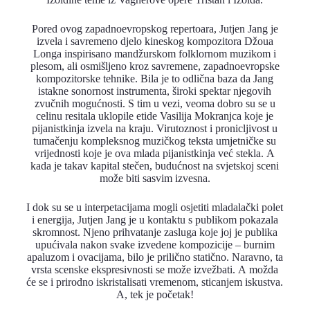
Pored ovog zapadnoevropskog repertoara, Jutjen Jang je
izvela i savremeno djelo kineskog kompozitora Džoua
Longa inspirisano mandžurskom folklornom muzikom i
plesom, ali osmišljeno kroz savremene, zapadnoevropske
kompozitorske tehnike. Bila je to odlična baza da Jang
istakne sonornost instrumenta, široki spektar njegovih
zvučnih mogućnosti. S tim u vezi, veoma dobro su se u
celinu resitala uklopile etide Vasilija Mokranjca koje je
pijanistkinja izvela na kraju. Virutoznost i pronicljivost u
tumačenju kompleksnog muzičkog teksta umjetničke su
vrijednosti koje je ova mlada pijanistkinja već stekla. A
kada je takav kapital stečen, budućnost na svjetskoj sceni
može biti sasvim izvesna.
I dok su se u interpetacijama mogli osjetiti mladalački polet
i energija, Jutjen Jang je u kontaktu s publikom pokazala
skromnost. Njeno prihvatanje zasluga koje joj je publika
upućivala nakon svake izvedene kompozicije – burnim
apaluzom i ovacijama, bilo je prilično statično. Naravno, ta
vrsta scenske ekspresivnosti se može izvežbati. A možda
će se i prirodno iskristalisati vremenom, sticanjem iskustva.
A, tek je početak!