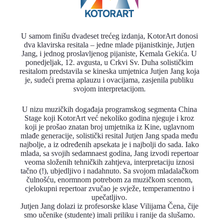
U samom finišu dvadeset trećeg izdanja, KotorArt donosi
dva klavirska resitala – jedne mlade pijanistkinje, Jutjen
Jang, i jednog proslavljenog pijaniste, Kemala Gekića. U
ponedjeljak, 12. avgusta, u Crkvi Sv. Duha solističkim
resitalom predstavila se kineska umjetnica Jutjen Jang koja
je, sudeći prema aplauzu i ovacijama, zasjenila publiku
svojom interpretacijom.
U nizu muzičkih događaja programskog segmenta China
Stage koji KotorArt već nekoliko godina njeguje i kroz
koji je prošao znatan broj umjetnika iz Kine, uglavnom
mlađe generacije, solistički resital Jutjen Jang spada među
najbolje, a iz određenih apsekata je i najbolji do sada. Iako
mlada, sa svojih sedamnaest godina, Jang izvodi repertoar
veoma složenih tehničkih zahtjeva, interpretaciju iznosi
tačno (!), ubjedljivo i nadahnuto. Sa svojom mladalačkom
čulnošću, enormnom potrebom za muzičkom scenom,
cjelokupni repertoar zvučao je svježe, temperamentno i
upečatljivo.
Jutjen Jang dolazi iz profesorske klase Vilijama Čena, čije
smo učenike (studente) imali priliku i ranije da slušamo.