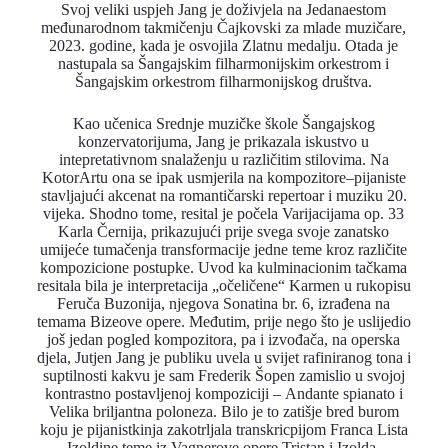
Svoj veliki uspjeh Jang je doživjela na Jedanaestom
međunarodnom takmičenju Čajkovski za mlade muzičare,
2023. godine, kada je osvojila Zlatnu medalju. Otada je
nastupala sa Šangajskim filharmonijskim orkestrom i
Šangajskim orkestrom filharmonijskog društva.
Kao učenica Srednje muzičke škole Šangajskog
konzervatorijuma, Jang je prikazala iskustvo u
intepretativnom snalaženju u različitim stilovima. Na
KotorArtu ona se ipak usmjerila na kompozitore–pijaniste
stavljajući akcenat na romantičarski repertoar i muziku 20.
vijeka. Shodno tome, resital je počela Varijacijama op. 33
Karla Černija, prikazujući prije svega svoje zanatsko
umijeće tumačenja transformacije jedne teme kroz različite
kompozicione postupke. Uvod ka kulminacionim tačkama
resitala bila je interpretacija „očeličene“ Karmen u rukopisu
Feruča Buzonija, njegova Sonatina br. 6, izrađena na
temama Bizeove opere. Međutim, prije nego što je uslijedio
još jedan pogled kompozitora, pa i izvođača, na operska
djela, Jutjen Jang je publiku uvela u svijet rafiniranog tona i
suptilnosti kakvu je sam Frederik Šopen zamislio u svojoj
kontrastno postavljenoj kompoziciji – Andante spianato i
Velika briljantna poloneza. Bilo je to zatišje bred burom
koju je pijanistkinja zakotrljala transkricpijom Franca Lista
Izoldine teme iz Vagnerove opere Tristan i Izolda.