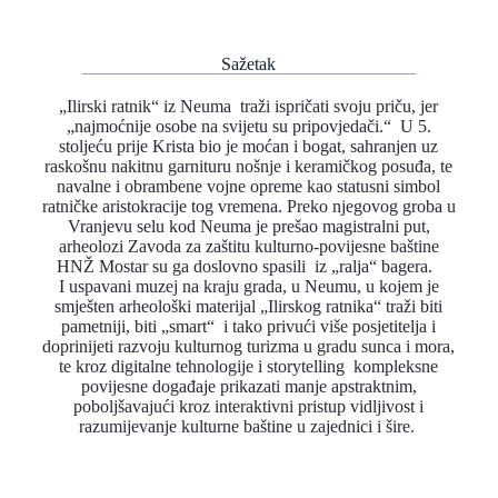
Sažetak
„Ilirski ratnik“ iz Neuma traži ispričati svoju priču, jer
„najmoćnije osobe na svijetu su pripovjedači.“ U 5.
stoljeću prije Krista bio je moćan i bogat, sahranjen uz
raskošnu nakitnu garnituru nošnje i keramičkog posuđa, te
navalne i obrambene vojne opreme kao statusni simbol
ratničke aristokracije tog vremena. Preko njegovog groba u
Vranjevu selu kod Neuma je prešao magistralni put,
arheolozi Zavoda za zaštitu kulturno-povijesne baštine
HNŽ Mostar su ga doslovno spasili iz „ralja“ bagera.
I uspavani muzej na kraju grada, u Neumu, u kojem je
smješten arheološki materijal „Ilirskog ratnika“ traži biti
pametniji, biti „smart“ i tako privući više posjetitelja i
doprinijeti razvoju kulturnog turizma u gradu sunca i mora,
te kroz digitalne tehnologije i storytelling kompleksne
povijesne događaje prikazati manje apstraktnim,
poboljšavajući kroz interaktivni pristup vidljivost i
razumijevanje kulturne baštine u zajednici i šire.