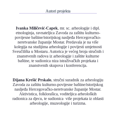
Autori projekta
Ivanka Miličević-Capek
, mr. sc. arheologije i dipl.
etnologinja, ravnateljica Zavoda za zaštitu kulturno-
povijesne baštine/istorijskog nasljeđa Hercegovačko-
neretvanske županije Mostar. Predavala je na više
kolegija na studijima arheologije i povijesti umjetnosti
Sveučilišta u Mostaru. Autorica je većeg broja stručnih i
znanstvenih radova iz arheologije i zaštite kulturne
baštine, te sudionica niza istraživačkih projekata i
znanstvenih skupova i konferencija.
Dijana Krešić Prskalo
, stručni suradnik za arheologiju
Zavoda za zaštitu kulturno-povijesne baštine/istorijskog
nasljeđa Hercegovačko-neretvanske županije Mostar.
Aktivistica, folklorašica, voditeljica arheoloških
radionica za djecu, te sudionica više projekata iz oblasti
arheologije, muzeologije i turizma.