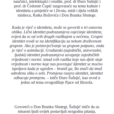
naučnici, intelektualci i erudite, prof. dr Đuro Šušnjić i
prof. dr Čedomir Čupić razgovaraće na temu kulture i
identiteta a prisjetiće se i života, misli i djela velikih
mislioca, Ratka Božovića i Don Branka Sbutege.
Kada je riječ o identitetu, može se govoriti o tri osnovna
oblika. Lični identitet podrazumjeva osjećanje identiteta,
svijest da se od svih drugih razlikujem u nečemu. Grupni
identitet svodi se na identifikaciju sa nekom društvenom
grupom. Ako je poistovjećivanje sa grupom potpuno, onda
je riječ o asimilaciji. Građanski (zajednički, univerzalni,
ljudski) identitet podrazumjeva usvajanje zajedničkih
vrijednosti i normi: iznad svih razlika koje nas djele stoje
vrijednosti i norme koje nas povezuju! Identitet se moćno
ispoljava kada je ugrožen – braniš ga, što znači da imaš
određenu sliku o sebi. Promjena razara identitet, identitet
odbacuje promjenu.
– ističe Đuro Šušnjić, kao uvod u
jednu od tema ovogodišnje Pjace od filozofa.
Govoreći o Don Branku Sbutegi, Šušnjić ističe da su
misaoni ljudi uvijek postavljali nezgodna pitanja,