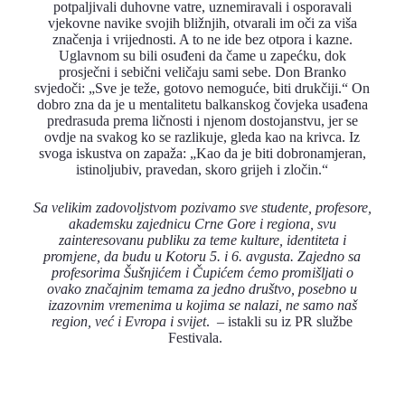
potpaljivali duhovne vatre, uznemiravali i osporavali
vjekovne navike svojih bližnjih, otvarali im oči za viša
značenja i vrijednosti. A to ne ide bez otpora i kazne.
Uglavnom su bili osuđeni da čame u zapećku, dok
prosječni i sebični veličaju sami sebe. Don Branko
svjedoči: „Sve je teže, gotovo nemoguće, biti drukčiji.“ On
dobro zna da je u mentalitetu balkanskog čovjeka usađena
predrasuda prema ličnosti i njenom dostojanstvu, jer se
ovdje na svakog ko se razlikuje, gleda kao na krivca. Iz
svoga iskustva on zapaža: „Kao da je biti dobronamjeran,
istinoljubiv, pravedan, skoro grijeh i zločin.“
Sa velikim zadovoljstvom pozivamo sve studente, profesore,
akademsku zajednicu Crne Gore i regiona, svu
zainteresovanu publiku za teme kulture, identiteta i
promjene, da budu u Kotoru 5. i 6. avgusta. Zajedno sa
profesorima Šušnjićem i Čupićem ćemo promišljati o
ovako značajnim temama za jedno društvo, posebno u
izazovnim vremenima u kojima se nalazi, ne samo naš
region, već i Evropa i svijet
. – istakli su iz PR službe
Festivala.