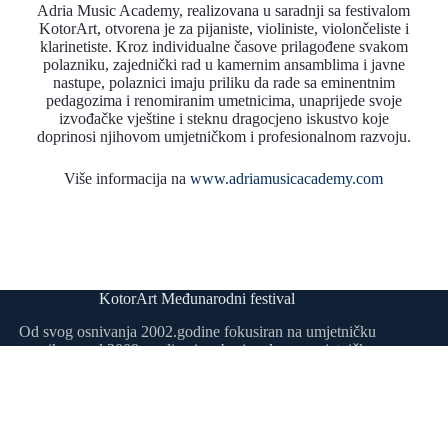
Adria Music Academy, realizovana u saradnji sa festivalom
KotorArt, otvorena je za pijaniste, violiniste, violončeliste i
klarinetiste. Kroz individualne časove prilagođene svakom
polazniku, zajednički rad u kamernim ansamblima i javne
nastupe, polaznici imaju priliku da rade sa eminentnim
pedagozima i renomiranim umetnicima, unaprijede svoje
izvođačke vještine i steknu dragocjeno iskustvo koje
doprinosi njihovom umjetničkom i profesionalnom razvoju.
Više informacija na
www.adriamusicacademy.com
KotorArt Međunarodni festival
Od svog osnivanja 2002.godine fokusiran na umjetničku
muziku, a od 2009. godine i na brojne druge umjetničke
discipline, KotorArt već dvadeset četiri godina razvija brend
grada Kotora, čineći ga prepoznatim u zemlji i regionu po
ekskluzivnosti i vrhunskom umjetničkom nivou svojih
programa.